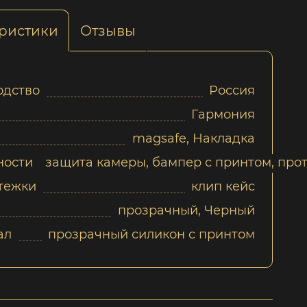
ристики
Отзывы
одство
Россия
Гармония
magsafe, Накладка
ности
защита камеры, бампер с принтом, пр
тежки
клип кейс
прозрачный, Черный
ал
прозрачный силикон с принтом