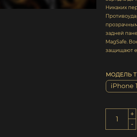
Никаких пер
Противоуда
прозрачным
задней пан
MagSafe. Во
защищают е
МОДЕЛЬ 
iPhone 
+
-