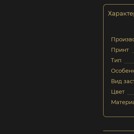
Характе
Произв
Принт
Тип
Особен
Вид зас
Цвет
Матери