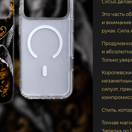
Circus дела
Это часть о
и внимание 
руках. Сила
Продуманна
и абсолютн
Только увер
Королевский
незаметным.
силуэт, пр
компромисс
Стиль, кото
Точная магн
Зарядка до 1