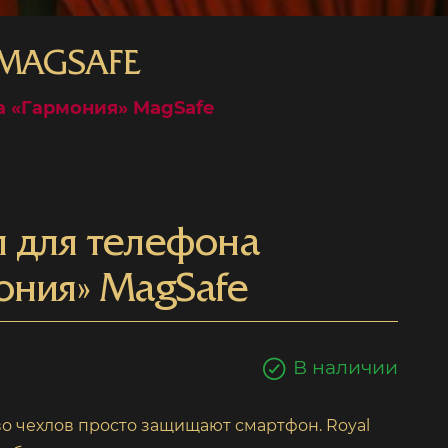
 MAGSAFE
а «Гармония» MagSafe
 для телефона
ония» MagSafe
В наличии
о чехлов просто защищают смартфон. Royal